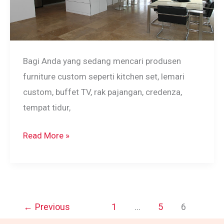
Bagi Anda yang sedang mencari produsen
furniture custom seperti kitchen set, lemari
custom, buffet TV, rak pajangan, credenza,
tempat tidur,
Jasa
Read More »
Kitchen
Set
Bekasi
Murah
←
Previous
1
…
5
6